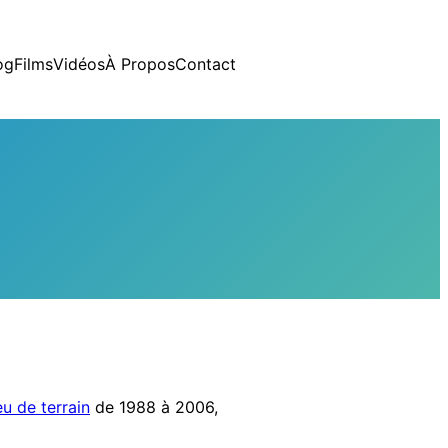
og
Films
Vidéos
À Propos
Contact
eu de terrain
de 1988 à 2006,