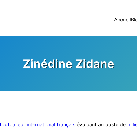
Accueil
Bl
Zinédine Zidane
footballeur
international
français
évoluant au poste de
mili