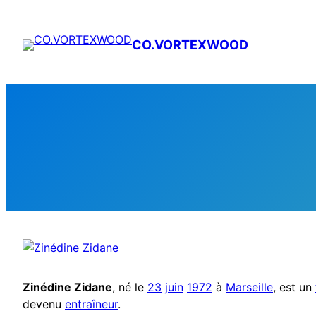
Aller
au
CO.VORTEXWOOD
contenu
Zinédine Zidane
, né le
23
juin
1972
à
Marseille
, est un
devenu
entraîneur
.