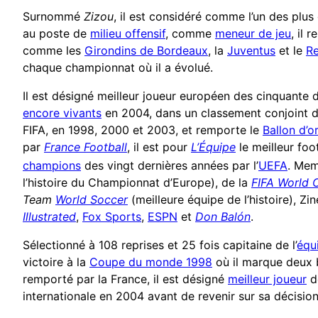
Surnommé
Zizou
, il est considéré comme l’un des plus 
au poste de
milieu offensif
, comme
meneur de jeu
, il 
comme les
Girondins de Bordeaux
, la
Juventus
et le
Re
chaque championnat où il a évolué.
Il est désigné meilleur joueur européen des cinquante d
encore vivants
en 2004, dans un classement conjoint 
FIFA, en 1998, 2000 et 2003, et remporte le
Ballon d’o
par
France Football
, il est pour
L’Équipe
le meilleur foot
champions
des vingt dernières années par l’
UEFA
. Me
l’histoire du Championnat d’Europe), de la
FIFA World
Team
World Soccer
(meilleure équipe de l’histoire), Zi
Illustrated
,
Fox Sports
,
ESPN
et
Don Balón
.
Sélectionné à 108 reprises et 25 fois capitaine de l’
équ
victoire à la
Coupe du monde 1998
où il marque deux
remporté par la France, il est désigné
meilleur joueur
de
internationale en 2004 avant de revenir sur sa décisi