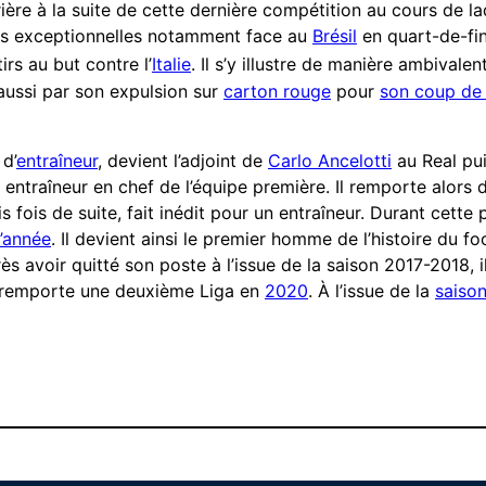
ère à la suite de cette dernière compétition au cours de laq
ns exceptionnelles notamment face au
Brésil
en quart-de-fina
rs au but contre l’
Italie
. Il s’y illustre de manière ambivale
aussi par son expulsion sur
carton rouge
pour
son coup de 
d’
entraîneur
, devient l’adjoint de
Carlo Ancelotti
au Real pui
entraîneur en chef de l’équipe première. Il remporte alors 
s fois de suite, fait inédit pour un entraîneur. Durant cette 
l’année
. Il devient ainsi le premier homme de l’histoire du fo
ès avoir quitté son poste à l’issue de la saison 2017-2018, 
remporte une deuxième Liga en
2020
. À l’issue de la
saiso