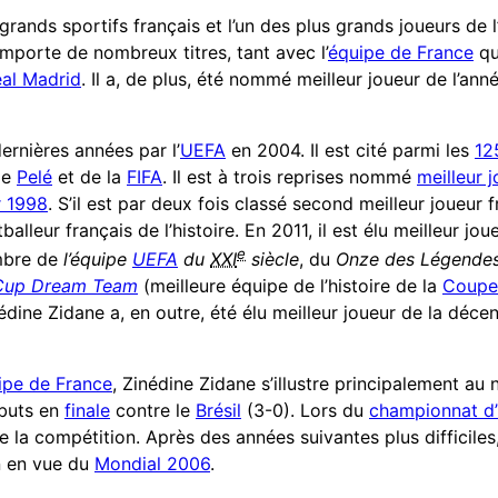
grands sportifs français et l’un des plus grands joueurs de l
remporte de nombreux titres, tant avec l’
équipe de France
qu’
al Madrid
. Il a, de plus, été nommé meilleur joueur de l’an
ernières années par l’
UEFA
en 2004. Il est cité parmi les
12
de
Pelé
et de la
FIFA
. Il est à trois reprises nommé
meilleur 
r 1998
. S’il est par deux fois classé second meilleur joueur 
balleur français de l’histoire. En 2011, il est élu meilleur jo
e
mbre de
l’équipe
UEFA
du
XXI
siècle
, du
Onze des Légendes 
 Cup Dream Team
(meilleure équipe de l’histoire de la
Coupe
nédine Zidane a, en outre, été élu meilleur joueur de la déce
ipe de France
, Zinédine Zidane s’illustre principalement au n
 buts en
finale
contre le
Brésil
(3-0). Lors du
championnat d
 la compétition. Après des années suivantes plus difficiles, 
on en vue du
Mondial 2006
.