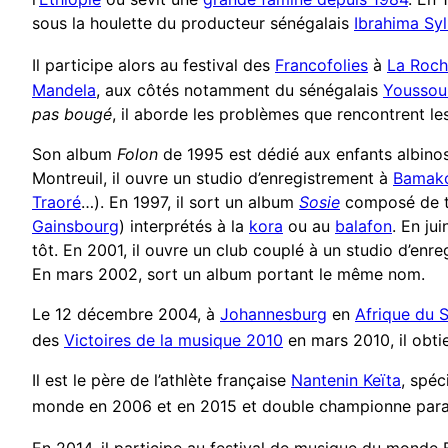
sous la houlette du producteur sénégalais
Ibrahima Syl
Il participe alors au festival des
Francofolies
à
La Roch
Mandela
, aux côtés notamment du sénégalais
Youssou
pas bougé
, il aborde les problèmes que rencontrent l
Son album
Folon
de 1995 est dédié aux enfants albinos 
Montreuil, il ouvre un studio d’enregistrement à
Bamak
Traoré
…). En 1997, il sort un album
Sosie
composé de ti
Gainsbourg
) interprétés à la
kora
ou au
balafon
. En ju
tôt. En 2001, il ouvre un club couplé à un studio d’enr
En mars 2002, sort un album portant le même nom.
Le 12 décembre 2004, à
Johannesburg
en
Afrique du 
des
Victoires de la musique 2010
en mars 2010, il obti
Il est le père de l’athlète française
Nantenin Keïta
, spéc
monde en 2006 et en 2015 et double championne par