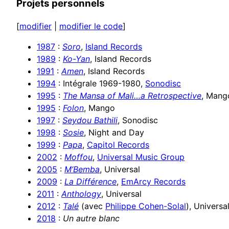
Projets personnels
[
modifier
|
modifier le code
]
1987
:
Soro
,
Island Records
1989
:
Ko-Yan
, Island Records
1991
:
Amen
, Island Records
1994
: Intégrale 1969-1980,
Sonodisc
1995
:
The Mansa of Mali…a Retrospective
, Mang
1995
:
Folon
, Mango
1997
:
Seydou Bathili
, Sonodisc
1998
:
Sosie
, Night and Day
1999
:
Papa
,
Capitol Records
2002
:
Moffou
,
Universal Music Group
2005
:
M’Bemba
, Universal
2009
:
La Différence
,
EmArcy Records
2011
:
Anthology
, Universal
2012
:
Talé
(avec
Philippe Cohen-Solal
), Universa
2018
:
Un autre blanc