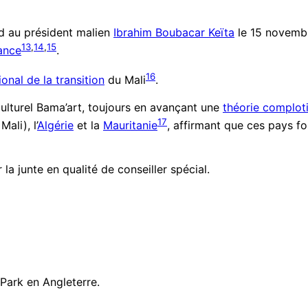
end au président malien
Ibrahim Boubacar Keïta
le 15 novembr
13
,
14
,
15
ance
.
16
onal de la transition
du Mali
.
culturel Bama’art, toujours en avançant une
théorie complot
17
ali), l’
Algérie
et la
Mauritanie
, affirmant que ces pays f
la junte en qualité de conseiller spécial.
Park en Angleterre.