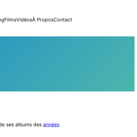
og
Films
Vidéos
À Propos
Contact
l de ses albums des
années