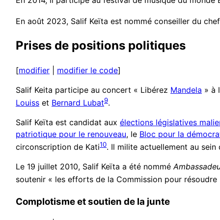
En 2014, il participe au festival de musique du monde 
En août 2023, Salif Keïta est nommé conseiller du chef
Prises de positions politiques
[
modifier
|
modifier le code
]
Salif Keita participe au concert « Libérez
Mandela
» à 
9
Louiss
et
Bernard Lubat
.
Salif Keïta est candidat aux
élections législatives mal
patriotique pour le renouveau
, le
Bloc pour la démocrati
10
circonscription de Kati
. Il milite actuellement au sei
Le 19 juillet 2010, Salif Keïta a été nommé
Ambassadeur
soutenir « les efforts de la Commission pour résoudre l
Complotisme et soutien de la junte