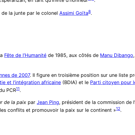
Esperanzah, en tant qu’invité d’honneur
.
8
 de la junte par le colonel
Assimi Goïta
.
la
Fête de l’Humanité
de 1985, aux côtés de
Manu Dibango
iennes de 2007
. Il figure en troisième position sur une liste 
e et l’intégration africaine
(BDIA) et le
Parti citoyen pour 
11
n du PCR
.
 de la paix
par
Jean Ping
, président de la commission de l
12
es conflits et promouvoir la paix sur le continent »
.