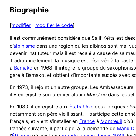
Biographie
[
modifier
|
modifier le code
]
Il est communément considéré que Salif Keïta est desce
d’
albinisme
dans une région où les albinos sont mal vus
devenir instituteur mais il est recalé à cause de sa mau
Traditionnellement, la musique est réservée à la caste
à
Bamako
en 1968. Il intègre le groupe du saxophonis
gare à Bamako, et obtient d’importants succès avec so
En 1973, il rejoint un autre groupe, Les Ambassadeurs, 
il y enregistre son premier album
Mandjou
dans lequel
En 1980, il enregistre aux
États-Unis
deux disques :
Pr
notamment son père vieillissant. Il participe cette ann
français, et vient s’installer en
France
à
Montreuil
d’où 
L’année suivante, il participe, à la demande de
Manu D
l’
Éthiopie
où sévit une
grande famine depuis 1984
. En 