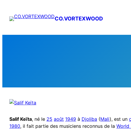
Aller
au
CO.VORTEXWOOD
contenu
Salif Keïta
, né le
25
août
1949
à
Djoliba
(
Mali
), est un
1980
, il fait partie des musiciens reconnus de la
World