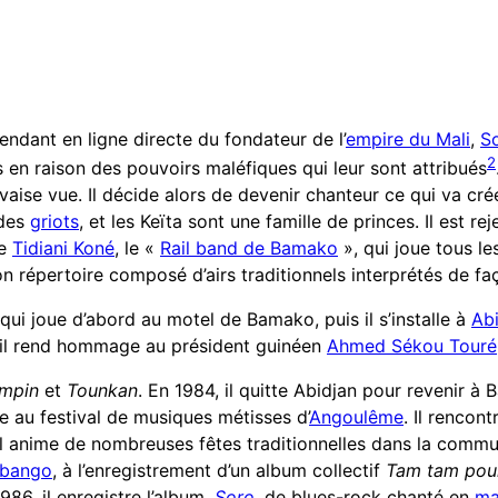
ndant en ligne directe du fondateur de l’
empire du Mali
,
So
2
 en raison des pouvoirs maléfiques qui leur sont attribués
vaise vue. Il décide alors de devenir chanteur ce qui va cré
 des
griots
, et les Keïta sont une famille de princes. Il est re
te
Tidiani Koné
, le «
Rail band de Bamako
», qui joue tous le
n répertoire composé d’airs traditionnels interprétés de f
qui joue d’abord au motel de Bamako, puis il s’installe à
Ab
 il rend hommage au président guinéen
Ahmed Sékou Touré
impin
et
Tounkan
. En 1984, il quitte Abidjan pour revenir à 
ée au festival de musiques métisses d’
Angoulême
. Il rencon
il anime de nombreuses fêtes traditionnelles dans la comm
ibango
, à l’enregistrement d’un album collectif
Tam tam pour
1986, il enregistre l’album,
Soro
, de blues-rock chanté en
ma