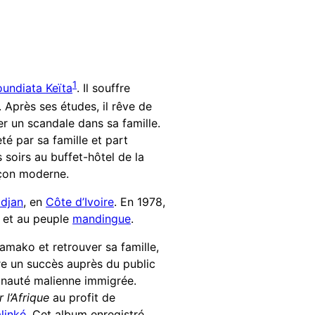
1
undiata Keïta
. Il souffre
. Après ses études, il rêve de
er un scandale dans sa famille.
jeté par sa famille et part
s soirs au buffet-hôtel de la
açon moderne.
idjan
, en
Côte d’Ivoire
. En 1978,
et au peuple
mandingue
.
Bamako et retrouver sa famille,
tre un succès auprès du public
unauté malienne immigrée.
 l’Afrique
au profit de
linké
. Cet album enregistré