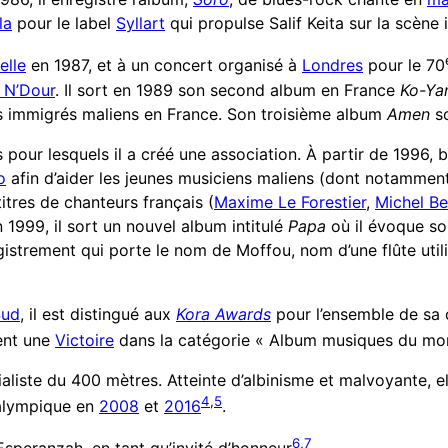
la
pour le label
Syllart
qui propulse Salif Keita sur la scène 
elle
en 1987, et à un concert organisé à
Londres
pour le 70
 N’Dour
. Il sort en 1989 son second album en France
Ko-Ya
es immigrés maliens en France. Son troisième album
Amen
so
pour lesquels il a créé une association. À partir de 1996, b
o
afin d’aider les jeunes musiciens maliens (dont notamme
tres de chanteurs français (
Maxime Le Forestier
,
Michel Be
in 1999, il sort un nouvel album intitulé
Papa
où il évoque so
egistrement qui porte le nom de Moffou, nom d’une flûte util
Sud
, il est distingué aux
Kora Awards
pour l’ensemble de sa c
ent une
Victoire
dans la catégorie « Album musiques du mon
ialiste du 400 mètres. Atteinte d’albinisme et malvoyante, 
4
,
5
alympique en
2008
et
2016
.
6
,
7