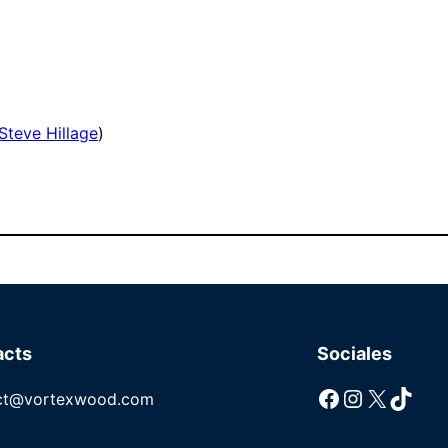
Steve Hillage
)
acts
Sociales
Facebook
Instagram
X
TikTok
ct@vortexwood.com