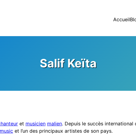
Accueil
Bl
Salif Keïta
chanteur
et
musicien
malien
. Depuis le succès internationa
 music
et l’un des principaux artistes de son pays.