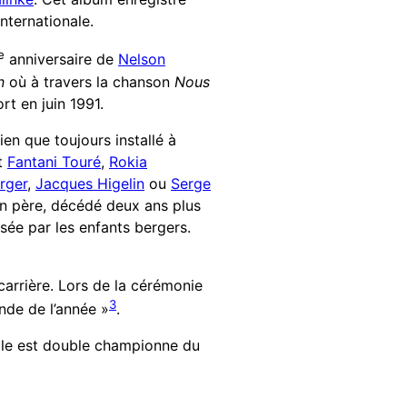
internationale.
e
anniversaire de
Nelson
n
où à travers la chanson
Nous
rt en juin 1991.
ien que toujours installé à
nt
Fantani Touré
,
Rokia
rger
,
Jacques Higelin
ou
Serge
n père, décédé deux ans plus
isée par les enfants bergers.
arrière. Lors de la cérémonie
3
de de l’année »
.
elle est double championne du