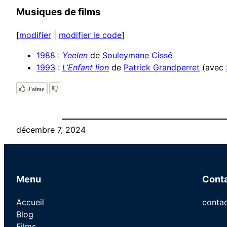
Musiques de films
[
modifier
|
modifier le code
]
1988
:
Yeelen
de
Souleymane Cissé
1993
:
L’Enfant lion
de
Patrick Grandperret
(avec
J'aime
décembre 7, 2024
Menu
Cont
Accueil
conta
Blog
Films