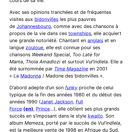
cours de sa vie.
Avec ses opinions tranchées et de fréquentes
visites aux
bidonvilles
les plus pauvres
de
Johannesbourg
, comme avec des chansons à
propos de la vie dans ces
townships
, elle acquiert
une grande notoriété. Chantant en
anglais
et en
langue
zouloue
, elle est connue pour ses
chansons
Weekend Special
,
Too Late for
Mama
,
Thola Amadlozi
et surtout
Vul’indlela
. Elle a
été surnommée par
Time Magazine
en 2001
« La
Madonna
/ Madone des bidonvilles ».
D’abord adepte d’un son
funky
proche de celui
typique de la fin des années 1980 et du début des
années 1990 (
Janet Jackson
,
Full
Force
(en)
,
Prince
…), elle obtient ses plus grands
succès en s’imposant dans le style
kwaito
. Son
album
Memeza
, porté par le succès de
Vul’indlela
,
est la meilleure vente de 1998 en Afrique du Sud.