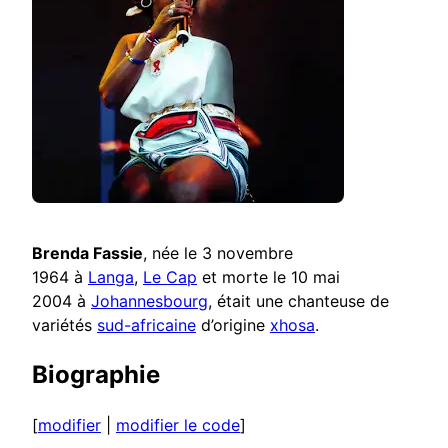
Brenda Fassie
, née le 3 novembre
1964 à
Langa
,
Le Cap
et morte le 10 mai
2004 à
Johannesbourg
, était une chanteuse de
variétés
sud-africaine
d’origine
xhosa
.
Biographie
[
modifier
|
modifier le code
]